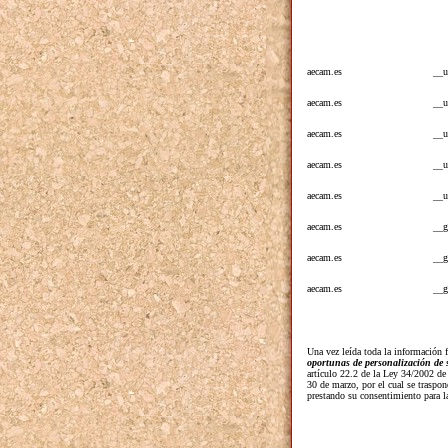
aecam.es
__u
aecam.es
__
aecam.es
__u
aecam.es
__u
aecam.es
__u
aecam.es
__g
aecam.es
__g
aecam.es
__g
Una vez leída toda la información f
oportunas de personalización de s
artículo 22.2 de la Ley 34/2002 d
30 de marzo, por el cual se traspon
prestando su consentimiento para l