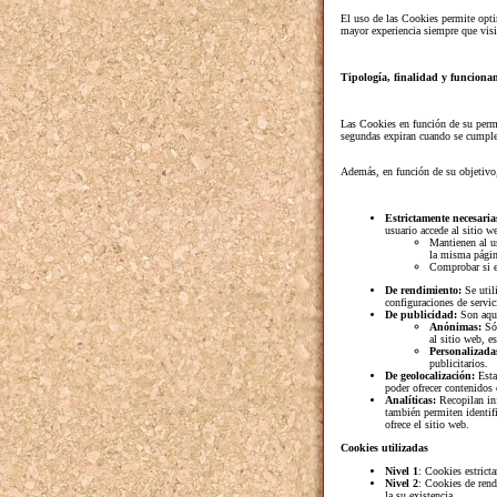
El uso de las Cookies permite optim
mayor experiencia siempre que visit
Tipología, finalidad y funciona
Las Cookies en función de su perma
segundas expiran cuando se cumple
Además, en función de su objetivo,
Estrictamente necesaria
usuario accede al sitio w
Mantienen al us
la misma página
Comprobar si el
De rendimiento:
Se util
configuraciones de servic
De publicidad:
Son aque
Anónimas:
Sól
al sitio web, e
Personalizada
publicitarios.
De geolocalización:
Esta
poder ofrecer contenidos 
Analíticas:
Recopilan in
también permiten identifi
ofrece el sitio web.
Cookies utilizadas
Nivel 1
: Cookies estrict
Nivel 2
: Cookies de rend
la su existencia.