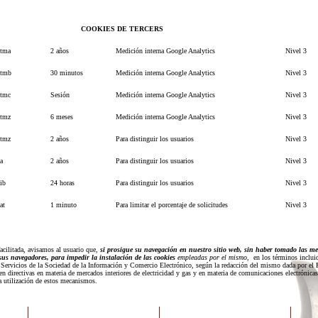
COOKIES DE TERCERS
tma
2 años
Medición interna Google Analytics
Nivel 3
utmb
30 minutos
Medición interna Google Analytics
Nivel 3
tmc
Sesión
Medición interna Google Analytics
Nivel 3
tmz
6 meses
Medición interna Google Analytics
Nivel 3
tmz
2 años
Para distinguir los usuarios
Nivel 3
a
2 años
Para distinguir los usuarios
Nivel 3
ib
24 horas
Para distinguir los usuarios
Nivel 3
at
1 minuto
Para limitar el porcentaje de solicitudes
Nivel 3
acilitada, avisamos al usuario que,
si prosigue su navegación en nuestro sitio web, sin haber tomado las m
us navegadores, para impedir la instalación de las cookies
empleadas por el mismo
, en los términos inclui
e Servicios de la Sociedad de la Información y Comercio Electrónico, según la redacción del mismo dada por e
en directivas en materia de mercados interiores de electricidad y gas y en materia de comunicaciones electrónicas
a utilización de estos mecanismos.