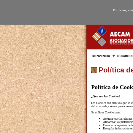
Por favor, ant
Política d
Política de Cook
¿Que son las Cookies?
Las Cookies son archivos que se ins
del sitio web y sirven para almacen
Se utilizan Cookies para:
Asegurar que las páginas
Almacenar las preferencia
Conocer la experiencia d
Recopilar información es