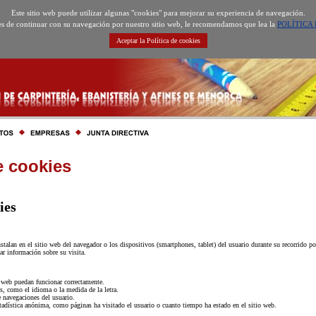
Este sitio web puede utilizar algunas "cookies" para mejorar su experiencia de navegación.
es de continuar con su navegación por nuestro sitio web, le recomendamos que lea la
POLÍTICA 
Aceptar la Política de cookies
e cookies
ies
talan en el sitio web del navegador o los dispositivos (smartphones, tablet) del usuario durante su recorrido po
ar información sobre su visita.
 web puedan funcionar correctamente.
s, como el idioma o la medida de la letra.
e navegaciones del usuario.
tadística anónima, como páginas ha visitado el usuario o cuanto tiempo ha estado en el sitio web.