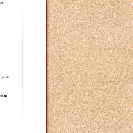
web.
 tipo de
vidad