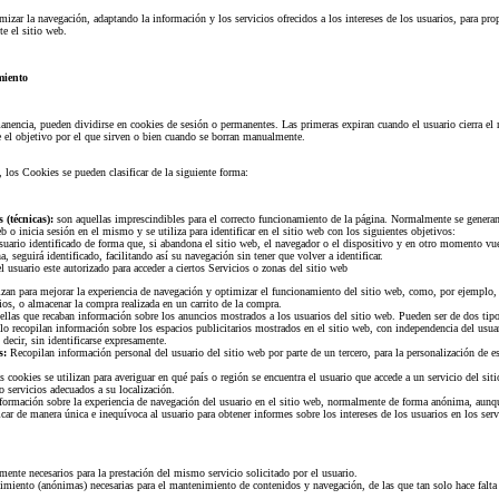
izar la navegación, adaptando la información y los servicios ofrecidos a los intereses de los usuarios, para pro
e el sitio web.
miento
nencia, pueden dividirse en cookies de sesión o permanentes. Las primeras expiran cuando el usuario cierra el 
 el objetivo por el que sirven o bien cuando se borran manualmente.
 los Cookies se pueden clasificar de la siguiente forma:
s (técnicas):
son aquellas imprescindibles para el correcto funcionamiento de la página. Normalmente se genera
eb o inicia sesión en el mismo y se utiliza para identificar en el sitio web con los siguientes objetivos:
uario identificado de forma que, si abandona el sitio web, el navegador o el dispositivo y en otro momento vue
, seguirá identificado, facilitando así su navegación sin tener que volver a identificar.
 usuario este autorizado para acceder a ciertos Servicios o zonas del sitio web
izan para mejorar la experiencia de navegación y optimizar el funcionamiento del sitio web, como, por ejemplo,
ios, o almacenar la compra realizada en un carrito de la compra.
llas que recaban información sobre los anuncios mostrados a los usuarios del sitio web. Pueden ser de dos tipo
o recopilan información sobre los espacios publicitarios mostrados en el sitio web, con independencia del usua
s decir, sin identificarse expresamente.
s:
Recopilan información personal del usuario del sitio web por parte de un tercero, para la personalización de e
s cookies se utilizan para averiguar en qué país o región se encuentra el usuario que accede a un servicio del sit
o servicios adecuados a su localización.
formación sobre la experiencia de navegación del usuario en el sitio web, normalmente de forma anónima, aunq
car de manera única e inequívoca al usuario para obtener informes sobre los intereses de los usuarios en los ser
amente necesarios para la prestación del mismo servicio solicitado por el usuario.
imiento (anónimas) necesarias para el mantenimiento de contenidos y navegación, de las que tan solo hace falta