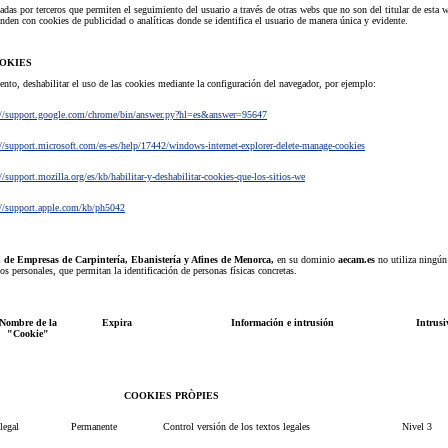
adas por terceros que permiten el seguimiento del usuario a través de otras webs que no son del titular de esta 
den con cookies de publicidad o analíticas donde se identifica el usuario de manera única y evidente.
OOKIES
nto, deshabilitar el uso de las cookies mediante la configuración del navegador, por ejemplo:
://support.google.com/chrome/bin/answer.py?hl=es&answer=95647
://support.microsoft.com/es-es/help/17442/windows-internet-explorer-delete-manage-cookies
//support.mozilla.org/es/kb/habilitar-y-deshabilitar-cookies-que-los-sitios-we
://support.apple.com/kb/ph5042
n de Empresas de Carpintería, Ebanistería y Afines de Menorca
,
en su dominio
aecam.es
no utiliza ningún
os personales, que permitan la identificación de personas físicas concretas.
Nombre de la
Expira
Información e intrusión
Intrusi
"Cookie"
COOKIES PRÒPIES
 legal
Permanente
Control versión de los textos legales
Nivel 3