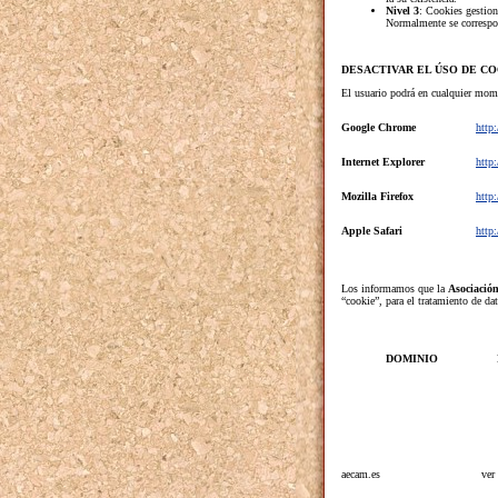
Nivel 3
: Cookies gestion
Normalmente se correspon
DESACTIVAR EL ÚSO DE C
El usuario podrá en cualquier mome
Google Chrome
http
Internet Explorer
http
Mozilla Firefox
http:
Apple Safari
http
Los informamos que la
Asociació
“cookie”, para el tratamiento de dat
DOMINIO
aecam.es
ver