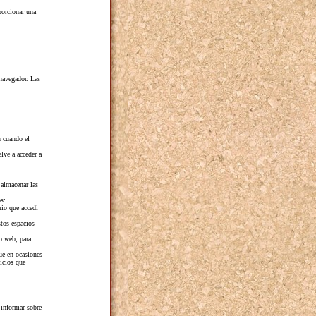
porcionar una
navegador. Las
n cuando el
lve a acceder a
 almacenar las
s:
rio que accedí
stos espacios
io web, para
ue en ocasiones
vicios que
 informar sobre