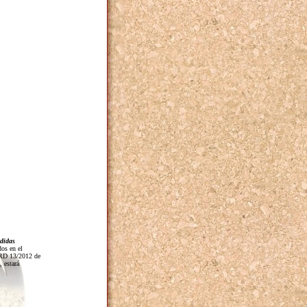
edidas
dos en el
l RD 13/2012 de
, estará