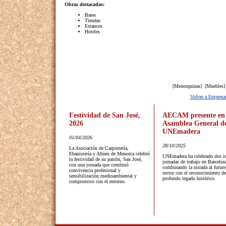
Obras destacadas:
Bares
Tiendas
Estancos
Hoteles
[Menorquinas] [Muebles]
Volver a Empresa
Festividad de San José,
AECAM presente en 
2026
Asamblea General d
UNEmadera
01/04/2026
28/10/2025
La Asociación de Carpintería,
Ebanistería y Afines de Menorca celebró
UNEmadera ha celebrado dos in
la festividad de su patrón, San José,
jornadas de trabajo en Barcelon
con una jornada que combinó
combinando la mirada al future
convivencia profesional y
sector con el reconocimiento de
sensibilización medioambiental y
profundo legado histórico.
compromiso con el entorno.