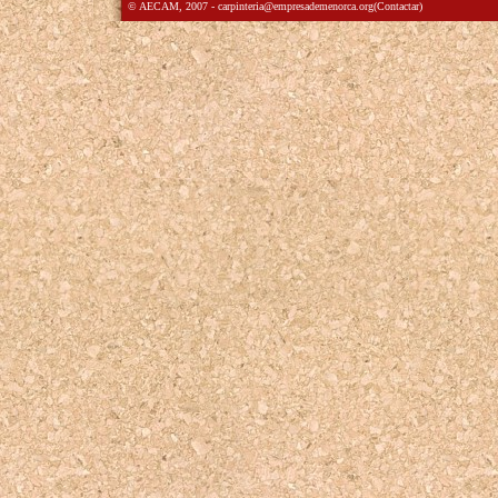
© AECAM, 2007 -
carpinteria
@
empresademenorca.org
(
Contactar
)